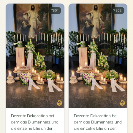
7801
7802
Dezente Dekoration bei
Dezente Dekoration bei
dem das Blumenherz und
dem das Blumenherz und
die einzelne Lilie an der
die einzelne Lilie an der