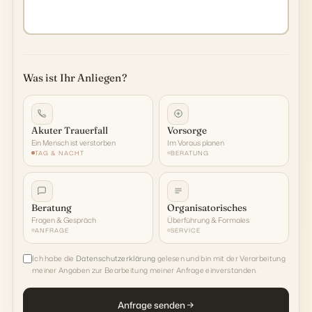
Was ist Ihr Anliegen?
Akuter Trauerfall
Vorsorge
Ein Mensch ist verstorben
Im Voraus planen
TAG & NACHT
BERATUNG
Beratung
Organisatorisches
Fragen & Gespräch
Überführung & Formales
ANFRAGE
SERVICE
Ich habe die
Datenschutzerklärung
gelesen und bin mit der Verarbeitung
meiner Angaben zur Bearbeitung meiner Anfrage einverstanden.
Anfrage senden