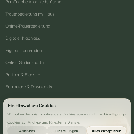
Persönliche Abschiedsräume
Trauerbegleitung im Haus
Online-Trauerbegleitung
Digitaler Nachlass
Eigene Trauerredner
Online-Gedenkportal
Partner & Floristen
Formulare & Downloads
Ein Hinweis zu Cookies
24 STD. NOTRUF
Wir nutzen technisch notwendige Cookies sowie – mit Ihrer Einwilligung –
Cookies zur Analyse und für externe Dienste.
06151 96810
Können wir Ihnen helfen?
Ablehnen
Einstellungen
Alles akzeptieren
So erreichen Sie uns