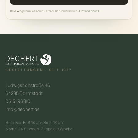
Ihre Angaben werden vertraulich behandelt ·
Datenschutz
BESTATTUNGEN · SEIT 1927
Ludwigshöhstraße 46
64285 Darmstadt
06151 96810
info@dechert.de
Büro: Mo–Fr 8–18 Uhr, Sa 9–13 Uhr
Notruf: 24 Stunden, 7 Tage die Woche